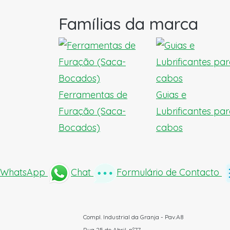
Famílias da marca
Ferramentas de
Guias e
Furação (Saca-
Lubrificantes pa
Bocados)
cabos
WhatsApp
Chat
Formulário de Contacto
Compl. Industrial da Granja - Pav.A8
Rua 25 de Abril, nº77