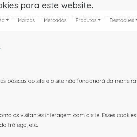
okies para este website.
, analíticos e funcionais, para lhe oferecer uma boa 
sa
Marcas
Mercados
Produtos
Destaques
s
.
es básicas do site e o site não funcionará da maneir
omo os visitantes interagem com o site. Esses cookie
do tráfego, etc.