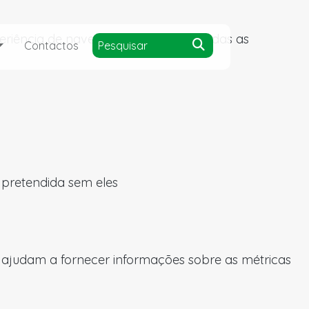
experiência de navegação e acesso a todas as
Contactos
a pretendida sem eles
s ajudam a fornecer informações sobre as métricas