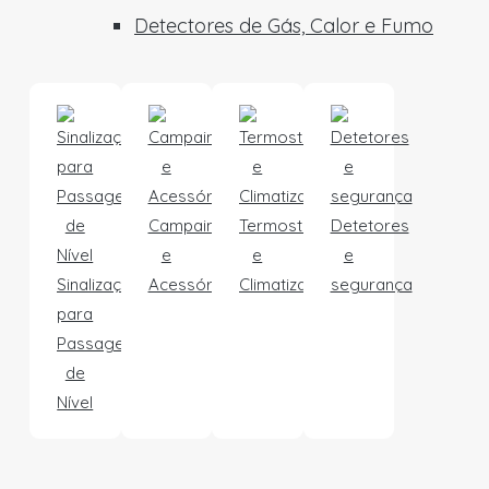
Detectores de Gás, Calor e Fumo
Campainhas
Termostatos
Detetores
e
e
e
Sinalização
Acessórios
Climatização
segurança
para
Passagens
de
Nível