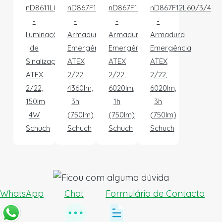
nD8611L02W
nD867F12L42/3/4
nD867F12L60/1/4
nD867F12L60/3/4
-
-
-
-
Iluminação
Armadura
Armadura
Armadura
de
Emergência
Emergência
Emergência
Sinalização
ATEX
ATEX
ATEX
ATEX
2/22,
2/22,
2/22,
2/22,
4360lm,
6020lm,
6020lm,
150lm
3h
1h
3h
4W
(750lm)
(750lm)
(750lm)
Schuch
Schuch
Schuch
Schuch
WhatsApp
Chat
Formulário de Contacto