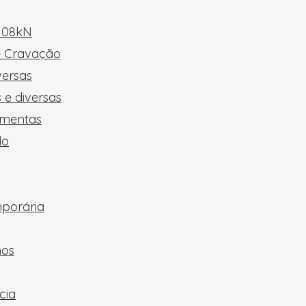
 108kN
e Cravação
versas
 e diversas
amentas
do
mporária
hos
cia