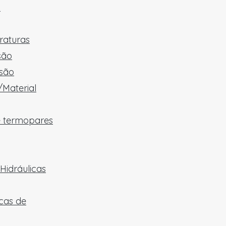
x
raturas
são
são
/Material
e termopares
Hidráulicas
cas de