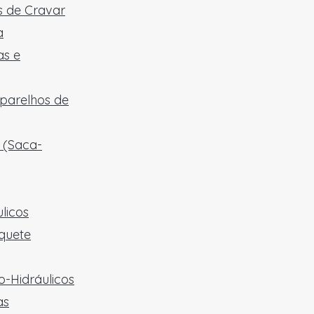
 de Cravar
a
as e
aparelhos de
 (Saca-
licos
quete
-Hidráulicos
as