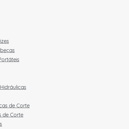
izes
abeças
ortáteis
Hidráulicas
cas de Corte
 de Corte
s