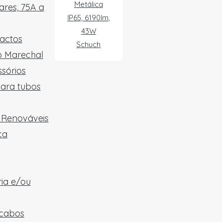
Metálica
res, 75A a
IP65, 6190lm,
43W
tactos
Schuch
ão Marechal
sórios
para tubos
e Renováveis
ca
ria e/ou
 cabos