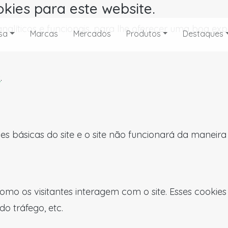
okies para este website.
, analíticos e funcionais, para lhe oferecer uma boa 
sa
Marcas
Mercados
Produtos
Destaques
s
.
es básicas do site e o site não funcionará da maneir
omo os visitantes interagem com o site. Esses cookie
do tráfego, etc.