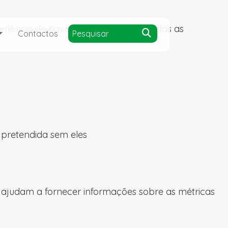
experiência de navegação e acesso a todas as
Contactos
a pretendida sem eles
s ajudam a fornecer informações sobre as métricas