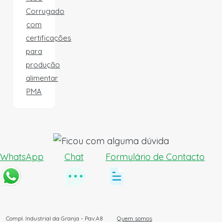
Corrugado
com
certificações
para
produção
alimentar
PMA
WhatsApp
Chat
Formulário de Contacto
Compl. Industrial da Granja - Pav.A8
Quem somos