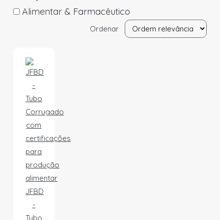
Alimentar & Farmacêutico
Ordenar
JFBD
-
Tubo