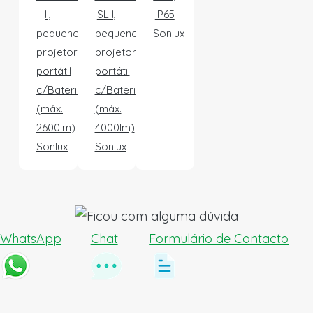
II,
SL I,
IP65
pequeno
pequeno
Sonlux
projetor
projetor
portátil
portátil
c/Bateria
c/Bateria
(máx.
(máx.
2600lm)
4000lm)
Sonlux
Sonlux
WhatsApp
Chat
Formulário de Contacto