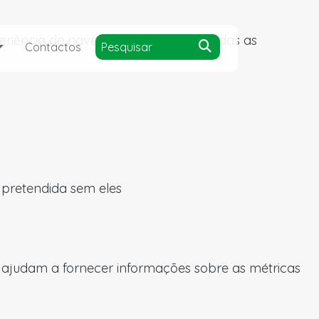
experiência de navegação e acesso a todas as
Contactos
a pretendida sem eles
s ajudam a fornecer informações sobre as métricas