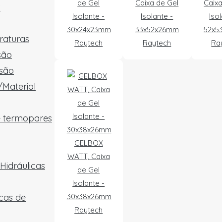
de Gel
Caixa de Gel
Caixa
x
Isolante -
Isolante -
Iso
30x24x23mm
33x52x26mm
52x5
raturas
Raytech
Raytech
Ra
são
são
/Material
e termopares
GELBOX
WATT, Caixa
Hidráulicas
de Gel
Isolante -
cas de
30x38x26mm
Raytech