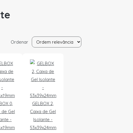
nte
Ordenar
BOX 0,
GELBOX 2,
 de Gel
Caixa de Gel
lante -
Isolante -
8x19mm
53x39x24mm