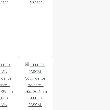
ytech
Raytech
LBOX
GELBOX
LVIN,
PASCAL,