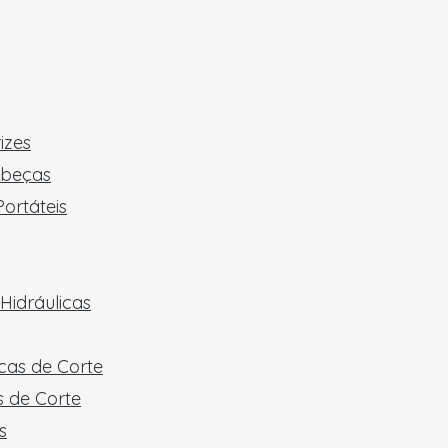
izes
abeças
ortáteis
Hidráulicas
cas de Corte
 de Corte
s