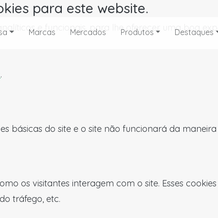
okies para este website.
, analíticos e funcionais, para lhe oferecer uma boa 
sa
Marcas
Mercados
Produtos
Destaques
s
.
es básicas do site e o site não funcionará da maneir
omo os visitantes interagem com o site. Esses cookie
do tráfego, etc.