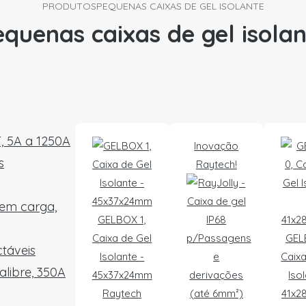
PRODUTOS
PEQUENAS CAIXAS DE GEL ISOLANTE
quenas caixas de gel isola
T, 5A a 1250A
Inovação
s
Raytech!
 em carga,
GELBOX 1,
Caixa de Gel
GEL
táveis
Isolante -
Caixa
alibre, 350A
45x37x24mm
Iso
Raytech
41x2