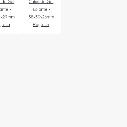
 de Gel
Caixa de Gel
lante -
Isolante -
3x29mm
38x30x26mm
ytech
Raytech