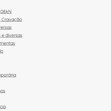
 108kN
e Cravação
versas
 e diversas
amentas
do
mporária
hos
cia