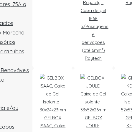
RayJolly -
Ra
res, 75A a
Caixa de gel
IP68
tactos
p/Passagens
ão Marechal
e
sórios
derivações
(até 6mm²)
para tubos
Raytech
e Renováveis
ca
ria e/ou
GELBOX
GELBOX
GE
ISAAC, Caixa
JOULE,
KE
 cabos