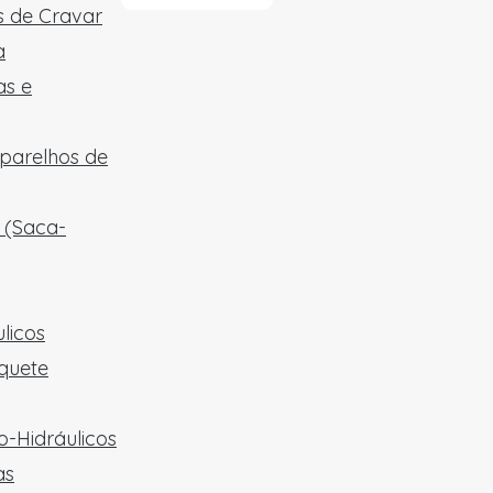
 de Cravar
a
as e
aparelhos de
 (Saca-
licos
quete
-Hidráulicos
as