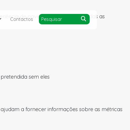
experiência de navegação e acesso a todas as
Contactos
a pretendida sem eles
s ajudam a fornecer informações sobre as métricas