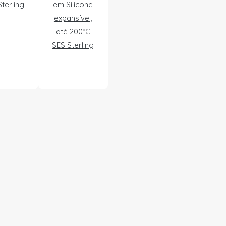
terling
em Silicone
expansível,
até 200ºC
SES Sterling