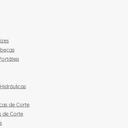
izes
abeças
ortáteis
Hidráulicas
cas de Corte
 de Corte
s