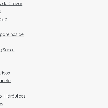
 de Cravar
a
as e
aparelhos de
 (Saca-
licos
quete
-Hidráulicos
as