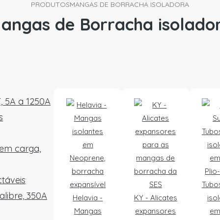
PRODUTOS
MANGAS DE BORRACHA ISOLADORA
angas de Borracha isolado
T, 5A a 1250A
s
 em carga,
Plio
táveis
Tubo
alibre, 350A
Helavia -
KY - Alicates
iso
Mangas
expansores
em