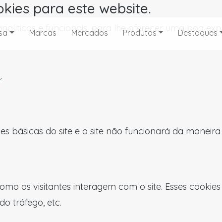
okies para este website.
, analíticos e funcionais, para lhe oferecer uma boa 
sa
Marcas
Mercados
Produtos
Destaques
s
.
es básicas do site e o site não funcionará da maneir
omo os visitantes interagem com o site. Esses cookie
do tráfego, etc.