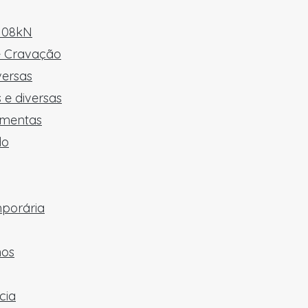
 108kN
e Cravação
versas
 e diversas
amentas
do
mporária
hos
cia