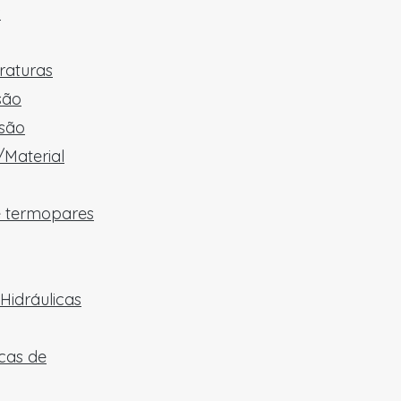
x
raturas
são
são
/Material
e termopares
Hidráulicas
cas de