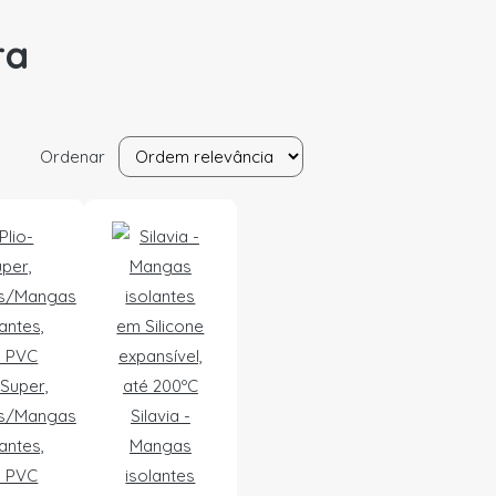
ra
Ordenar
-Super,
s/Mangas
Silavia -
lantes,
Mangas
 PVC
isolantes