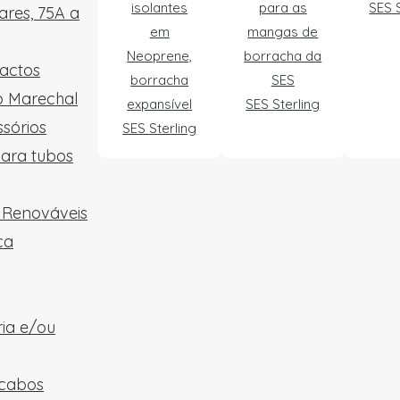
isolantes
para as
SES S
res, 75A a
em
mangas de
Neoprene,
borracha da
tactos
borracha
SES
ão Marechal
expansível
SES Sterling
sórios
SES Sterling
para tubos
e Renováveis
ca
ria e/ou
 cabos