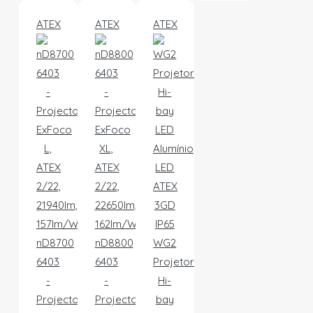
ATEX
ATEX
ATEX
nD8700
nD8800
WG2
6403
6403
Projetor
-
-
Hi-
Projector
Projector
bay