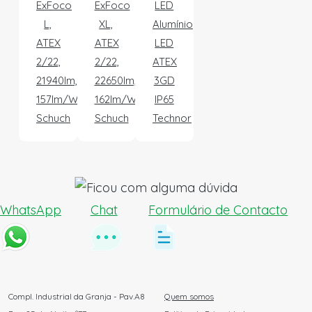
ExFoco
ExFoco
LED
L,
XL,
Alumínio
ATEX
ATEX
LED
2/22,
2/22,
ATEX
21940lm,
22650lm,
3GD
157lm/W
162lm/W
IP65
Schuch
Schuch
Technor
WhatsApp
Chat
Formulário de Contacto
Compl. Industrial da Granja - Pav.A8
Quem somos