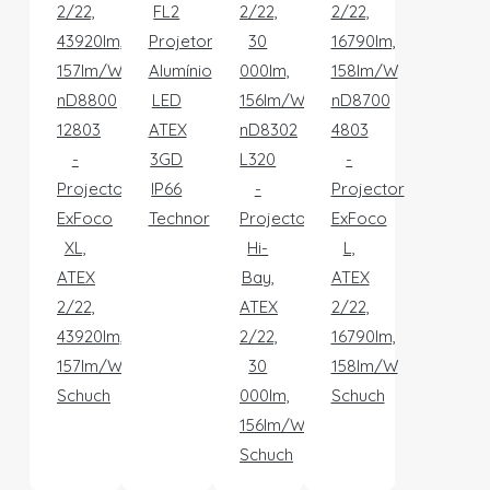
FL2
Projetor
Alumínio
nD8800
LED
nD8700
12803
ATEX
nD8302
4803
-
3GD
L320
-
Projector
IP66
-
Projector
ExFoco
Technor
Projector
ExFoco
XL,
Hi-
L,
ATEX
Bay,
ATEX
2/22,
ATEX
2/22,
43920lm,
2/22,
16790lm,
157lm/W
30
158lm/W
Schuch
000lm,
Schuch
156lm/W
Schuch