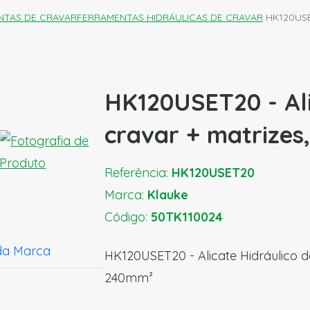
NTAS DE CRAVAR
FERRAMENTAS HIDRÁULICAS DE CRAVAR
HK120USE
HK120USET20 - Ali
cravar + matrizes
Referência:
HK120USET20
Marca:
Klauke
Código:
50TK110024
da Marca
HK120USET20 - Alicate Hidráulico de
240mm²