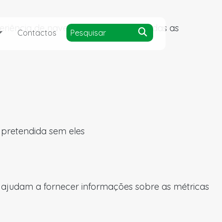
experiência de navegação e acesso a todas as
Contactos
a pretendida sem eles
s ajudam a fornecer informações sobre as métricas