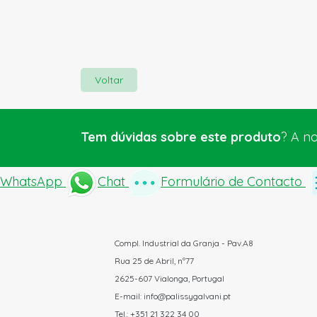
Voltar
Tem dúvidas sobre este produto
? A n
WhatsApp
Chat
Formulário de Contacto
Compl. Industrial da Granja - Pav.A8
Rua 25 de Abril, nº77
2625-607 Vialonga, Portugal
E-mail: info@palissygalvani.pt
Tel.: +351 21 322 34 00