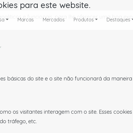
okies para este website.
, analíticos e funcionais, para lhe oferecer uma boa 
sa
Marcas
Mercados
Produtos
Destaques
s
.
es básicas do site e o site não funcionará da maneir
omo os visitantes interagem com o site. Esses cookie
do tráfego, etc.