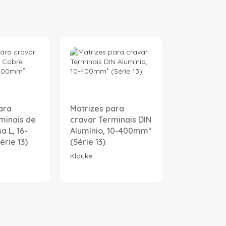
ara
Matrizes para
RPKH1 -
minais de
cravar Terminais DIN
Termoretrá
 L, 16-
Alumínio, 10-400mm²
parede mé
rie 13)
(Série 13)
adesivo te
fusível
Klauke
Radpol