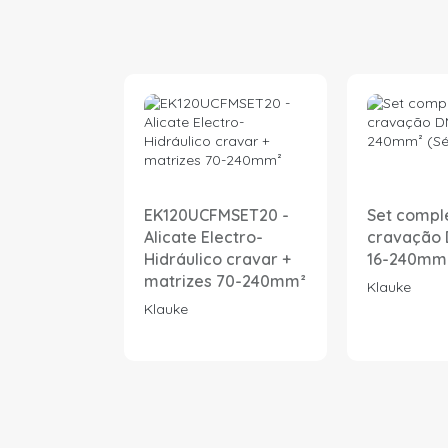
EK120UCFMSET20 -
Set compl
Alicate Electro-
cravação 
Hidráulico cravar +
16-240mm² 
matrizes 70-240mm²
Klauke
Klauke