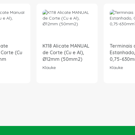
cate
K118 Alicate MANUAL
Terminais 
 Corte (Cu
de Corte (Cu e Al),
Estanhado,
6mm
Ø12mm (50mm2)
0,75-630
Klauke
Klauke