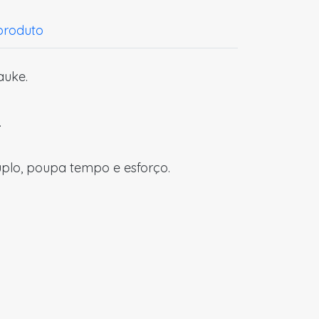
 produto
auke.
.
plo, poupa tempo e esforço.