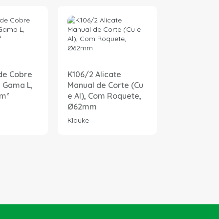
de Cobre
K106/2 Alicate
 Gama L,
Manual de Corte (Cu
mm²
e Al), Com Roquete,
Ø62mm
Klauke