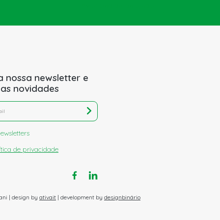
Enviar pedido de ajuda
a nossa newsletter e
 as novidades
ewsletters
ítica de privacidade
ani | design by
ativait
| development by
designbinário