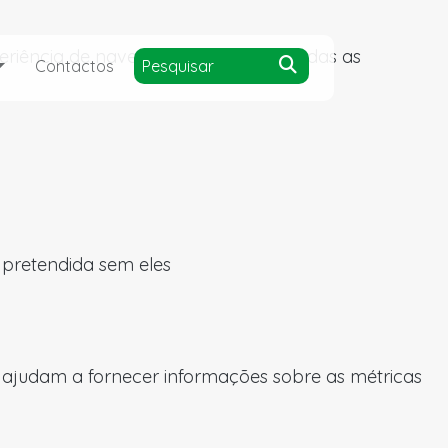
experiência de navegação e acesso a todas as
Contactos
a pretendida sem eles
s ajudam a fornecer informações sobre as métricas