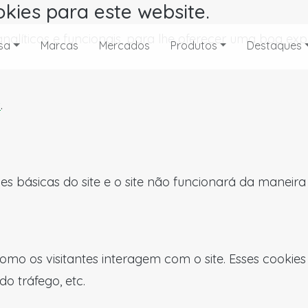
okies para este website.
, analíticos e funcionais, para lhe oferecer uma boa 
sa
Marcas
Mercados
Produtos
Destaques
s
.
es básicas do site e o site não funcionará da maneir
omo os visitantes interagem com o site. Esses cookie
do tráfego, etc.