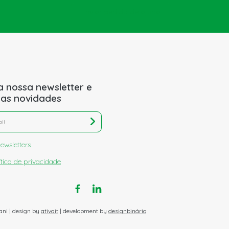
Enviar pedido de ajuda
a nossa newsletter e
 as novidades
ewsletters
ítica de privacidade
ani | design by
ativait
| development by
designbinário