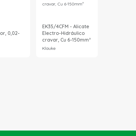
EK35/4CFM - Alicate
Conector P
r, 0,02-
Electro-Hidráulico
Temperatu
cravar, Cu 6-150mm²
30A
Klauke
Marechal Ele