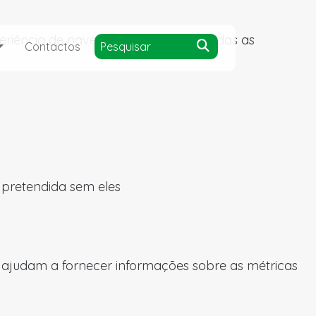
experiência de navegação e acesso a todas as
Contactos
a pretendida sem eles
s ajudam a fornecer informações sobre as métricas