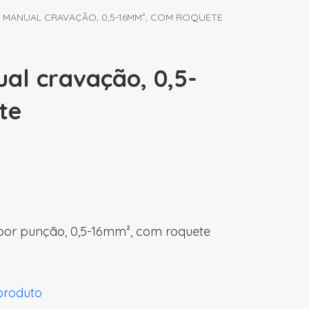
TE MANUAL CRAVAÇÃO, 0,5-16MM², COM ROQUETE
ual cravação, 0,5-
te
por punção, 0,5-16mm², com roquete
 produto