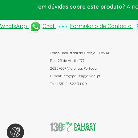
Tem dúvidas sobre este produto
? A n
WhatsApp
Chat
Formulário de Contacto
Compl. Industrial da Granja - Pav.A8
Rua 25 de Abril, nº77
2625-607 Vialonga, Portugal
E-mail: info@palissygalvani.pt
Tel.: +351 21 322 34 00