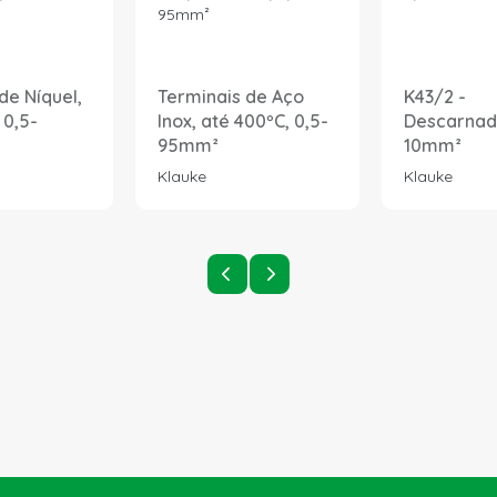
de Níquel,
Terminais de Aço
K43/2 -
 0,5-
Inox, até 400ºC, 0,5-
Descarnado
95mm²
10mm²
Klauke
Klauke