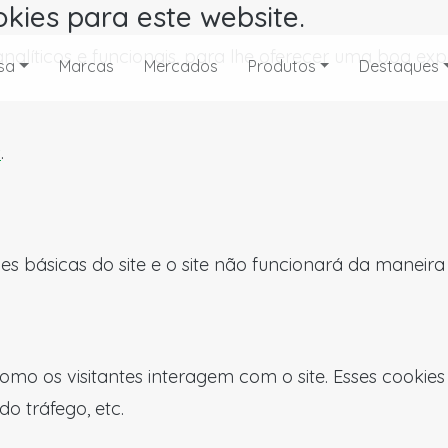
okies para este website.
, analíticos e funcionais, para lhe oferecer uma boa 
sa
Marcas
Mercados
Produtos
Destaques
s
.
es básicas do site e o site não funcionará da maneir
omo os visitantes interagem com o site. Esses cookie
do tráfego, etc.