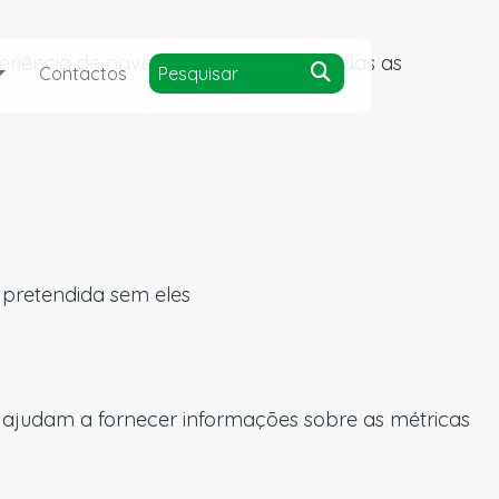
experiência de navegação e acesso a todas as
Contactos
a pretendida sem eles
s ajudam a fornecer informações sobre as métricas