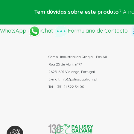
Tem dúvidas sobre este produto
? A n
WhatsApp
Chat
Formulário de Contacto
Compl. Industrial da Granja - Pav.A8
Rua 25 de Abril, nº77
2625-607 Vialonga, Portugal
E-mail: info@palissygalvani.pt
Tel.: +351 21 322 34 00