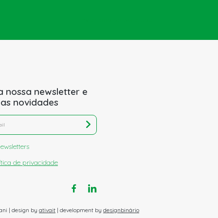
Enviar pedido de ajuda
a nossa newsletter e
 as novidades
ewsletters
ítica de privacidade
ani | design by
ativait
| development by
designbinário