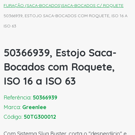
FURAÇÃO (SACA-BOCADOS)
SACA-BOCADOS C/ ROQUETE
50366939, ESTOJO SACA-BOCADOS COM ROQUETE, ISO 16 A
ISO 63
50366939, Estojo Saca-
Bocados com Roquete,
ISO 16 a ISO 63
Referência:
50366939
Marca:
Greenlee
Código:
50TG300012
Com Sistema Slug Buster, corta o "desperdício" e