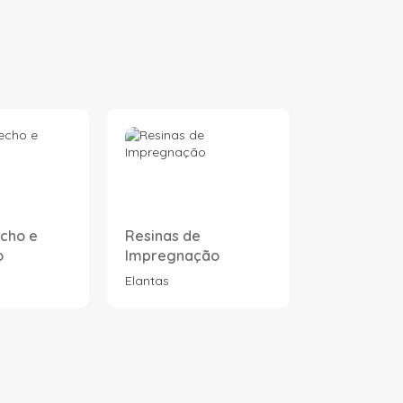
echo e
Resinas de
Sistemas V
o
Impregnação
Elantas
Elantas