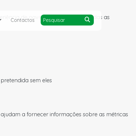
experiência de navegação e acesso a todas as
Contactos
a pretendida sem eles
s ajudam a fornecer informações sobre as métricas