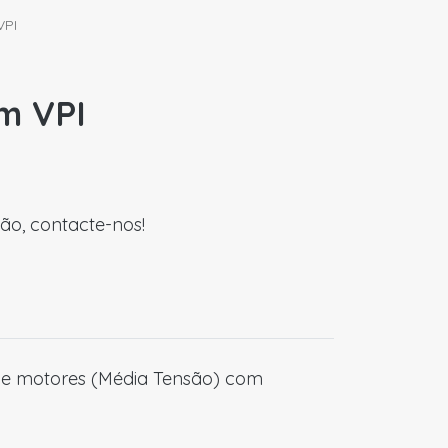
VPI
m VPI
ão, contacte-nos!
de motores (Média Tensão) com