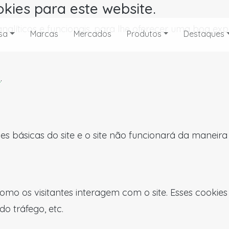
okies para este website.
, analíticos e funcionais, para lhe oferecer uma boa 
sa
Marcas
Mercados
Produtos
Destaques
s
.
es básicas do site e o site não funcionará da maneir
omo os visitantes interagem com o site. Esses cookie
do tráfego, etc.