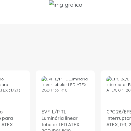
bo
EVF-L/P TL
CPC 26/EF
 para
Luminária linear
Interrupto
 ATEX
tubular LED ATEX
ATEX, 0-1, 