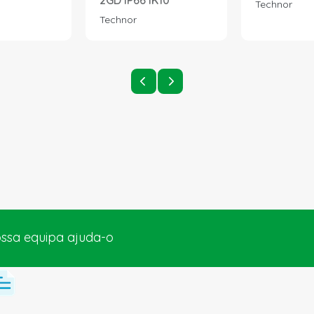
2GD IP66 IK10
Technor
Technor
ossa equipa ajuda-o