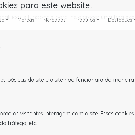
okies para este website.
, analíticos e funcionais, para lhe oferecer uma boa 
sa
Marcas
Mercados
Produtos
Destaques
s
.
es básicas do site e o site não funcionará da maneir
omo os visitantes interagem com o site. Esses cookie
do tráfego, etc.