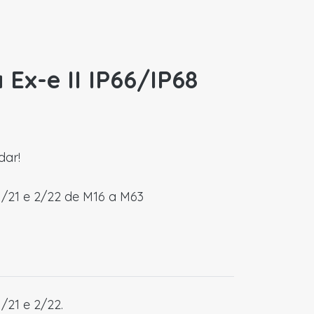
Ex-e II IP66/IP68
dar!
/21 e 2/22 de M16 a M63
21 e 2/22.