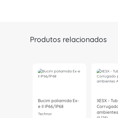
Produtos relacionados
Bucim poliamida Ex-
XESX - Tu
e II IP66/IP68
Corrugado
ambientes
Technor