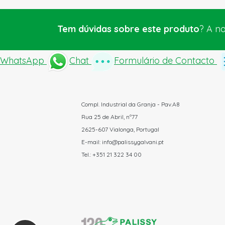
Tem dúvidas sobre este produto
? A n
WhatsApp
Chat
Formulário de Contacto
Compl. Industrial da Granja - Pav.A8
Rua 25 de Abril, nº77
2625-607 Vialonga, Portugal
E-mail: info@palissygalvani.pt
Tel.: +351 21 322 34 00