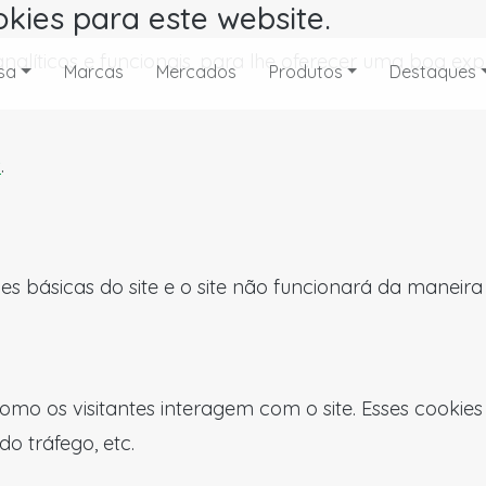
okies para este website.
, analíticos e funcionais, para lhe oferecer uma boa 
sa
Marcas
Mercados
Produtos
Destaques
s
.
es básicas do site e o site não funcionará da maneir
omo os visitantes interagem com o site. Esses cookie
do tráfego, etc.