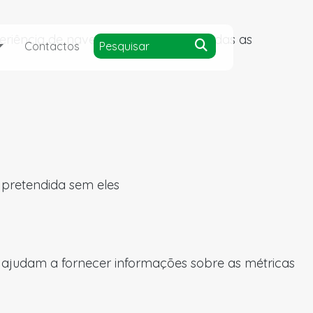
experiência de navegação e acesso a todas as
Contactos
a pretendida sem eles
s ajudam a fornecer informações sobre as métricas