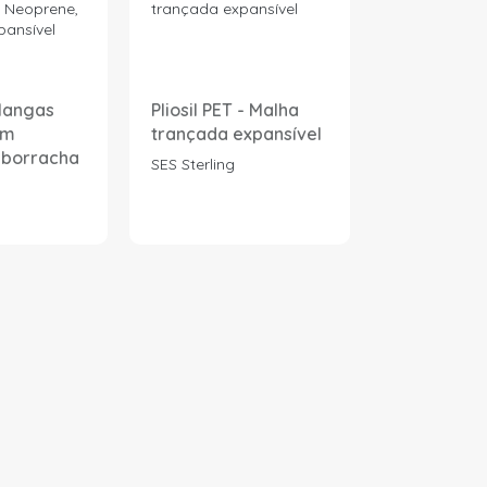
 Mangas
Pliosil PET - Malha
Braçadeira
em
trançada expansível
HT, em PA 6
 borracha
preta
SES Sterling
SES Sterling