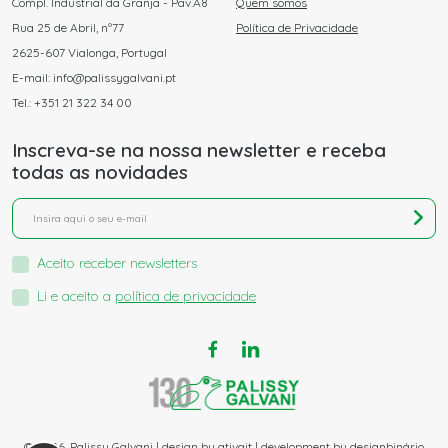
Compl. Industrial da Granja - Pav.A8
Quem somos
Rua 25 de Abril, nº77
Política de Privacidade
2625-607 Vialonga, Portugal
E-mail: info@palissygalvani.pt
Tel.: +351 21 322 34 00
Inscreva-se na nossa newsletter e receba
todas as novidades
Aceito receber newsletters
Li e aceito a
política de privacidade
© 2026. Palissy Galvani | design by
ativait
| development by
designbinário