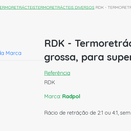
ERMORETRÁCTEIS
TERMORETRÁCTEIS DIVERSOS
RDK - TERMORETR
RDK - Termoretrác
da Marca
grossa, para super
Referência
RDK
Marca:
Radpol
Rácio de retráção de 2:1 ou 4:1, s