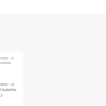
1000 - O
l Isolante
L)