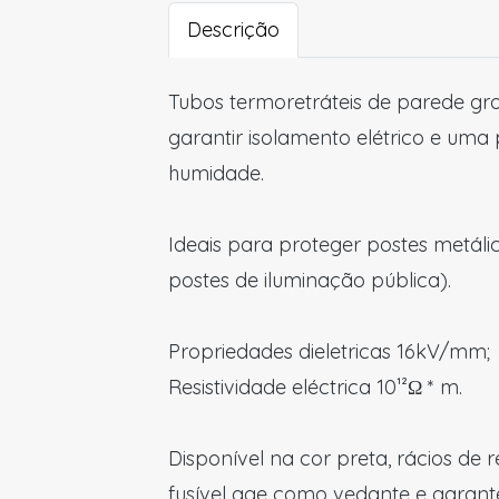
Descrição
Tubos termoretráteis de parede gro
garantir isolamento elétrico e uma
humidade.
Ideais para proteger postes metáli
postes de iluminação pública).
Propriedades dieletricas 16kV/mm;
Resistividade eléctrica 10¹²Ω * m.
Disponível na cor preta, rácios de r
fusível age como vedante e garant