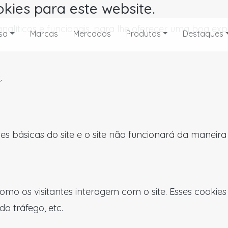
okies para este website.
, analíticos e funcionais, para lhe oferecer uma boa 
sa
Marcas
Mercados
Produtos
Destaques
s
.
es básicas do site e o site não funcionará da maneir
omo os visitantes interagem com o site. Esses cookie
do tráfego, etc.