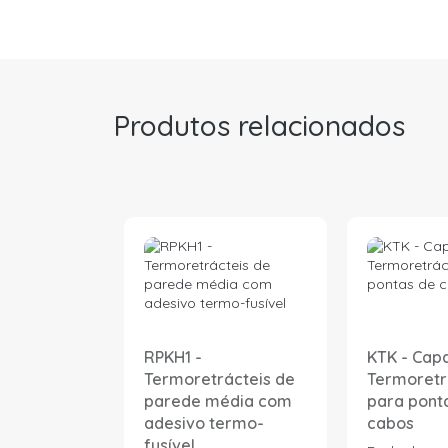
Produtos relacionados
RPKH1 -
KTK - Cap
Termoretrácteis de
Termoretr
parede média com
para pont
adesivo termo-
cabos
fusível