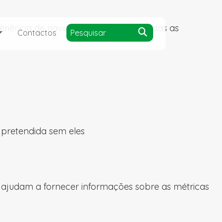
experiência de navegação e acesso a todas as
Contactos
a pretendida sem eles
s ajudam a fornecer informações sobre as métricas