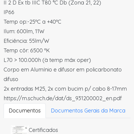
II 2 D Ex tb IIIC T80 °C Db (Zona 21, 22)
IP66
Temp op:-25ºC a +40ºC
Ilum: 600lm, 11W
Eficiência: 55lm/W
Temp côr: 6500 ºK
L70 > 100.000h (à temp máx oper)
Corpo em Alumínio e difusor em policarbonato
difuso
2x entradas M25, 2x com bucim p/ cabo 8-17mm
https://m.schuch.de/dat/ds_931200002_en.pdf
Documentos
Documentos Gerais da Marca
Certificados