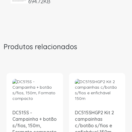
694.72KB
Produtos relacionados
DC515S -
DC515SHGP2 Kit 2
Campainha + botão
campainhas
s/fios, 150m,
c/botão s/fios e