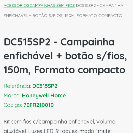
ACESSÓRIOS
CAMPAINHAS SEM FIOS
DC515SP2 - CAMPAINHA
ENFICHÁVEL + BOTÃO S/FIOS, 150M, FORMATO COMPACTO
DC515SP2 - Campainha
enfichável + botão s/fios,
150m, Formato compacto
Referência:
DC515SP2
Marca:
Honeywell Home
Código:
70FR210010
Kit sem fios c/campainha enfichável, Volume
ajustável, Luzes LED, 9 toques, modo "mute"