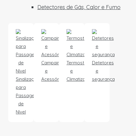
Detectores de Gás, Calor e Fumo
Campainhas
Termostatos
Detetores
e
e
e
Sinalização
Acessórios
Climatização
segurança
para
Passagens
de
Nível