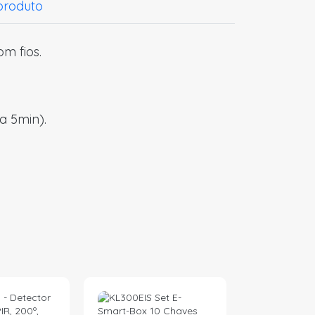
 produto
m fios.
a 5min).