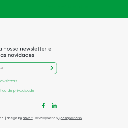
Enviar pedido de ajuda
a nossa newsletter e
 as novidades
ewsletters
ítica de privacidade
ani | design by
ativait
| development by
designbinário