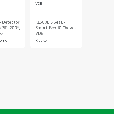
- Detector
KL300EIS Set E-
KL745HK N
PIR, 200º,
Smart-Box 10 Chaves
Descarnad
co
VDE
Gancho
Home
Klauke
Klauke