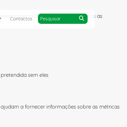
experiência de navegação e acesso a todas as
Contactos
a pretendida sem eles
s ajudam a fornecer informações sobre as métricas