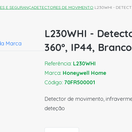
ES E SEGURANÇA
DETECTORES DE MOVIMENTO
L230WHI - DETECT
L230WHI - Detect
da Marca
360º, IP44, Branco
Referência:
L230WHI
Marca:
Honeywell Home
Código:
70FR500001
Detector de movimento, infravermel
deteção