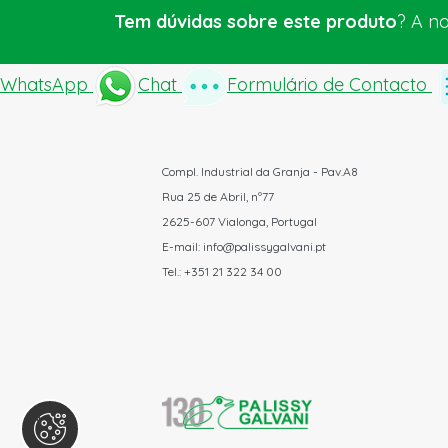
Tem dúvidas sobre este produto
? A n
WhatsApp
Chat
Formulário de Contacto
Compl. Industrial da Granja - Pav.A8
Rua 25 de Abril, nº77
2625-607 Vialonga, Portugal
E-mail: info@palissygalvani.pt
Tel.: +351 21 322 34 00