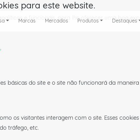
okies para este website.
, analíticos e funcionais, para lhe oferecer uma boa 
sa
Marcas
Mercados
Produtos
Destaques
s
.
es básicas do site e o site não funcionará da maneir
omo os visitantes interagem com o site. Esses cookie
do tráfego, etc.