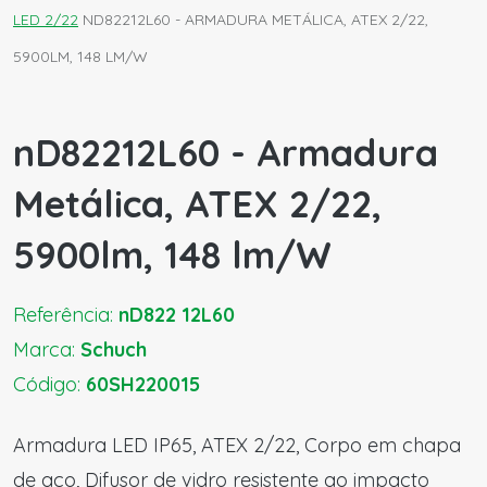
LED 2/22
ND82212L60 - ARMADURA METÁLICA, ATEX 2/22,
5900LM, 148 LM/W
nD82212L60 - Armadura
Metálica, ATEX 2/22,
5900lm, 148 lm/W
Referência:
nD822 12L60
Marca:
Schuch
Código:
60SH220015
Armadura LED IP65, ATEX 2/22, Corpo em chapa
de aço, Difusor de vidro resistente ao impacto