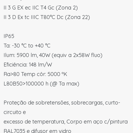
II 3 G EX ec IIC T4 Gc (Zona 2)
II 3 D Ex tc IIIC T80°C Dc (Zona 22)
IP65
Ta: -30 °C to +40 °C
Ilum: 5900 lm, 40W (equiv a 2x58W fluo)
Eficiência: 148 lm/W
Ra>80 Temp côr: 5000 ºK
L80B50>100000 h (@ Ta max)
Proteção de sobretensões, sobrecargas, curto-
circuito e
excesso de temperatura, Corpo em aço c/pintura
RAL7035 e difusor em vidro