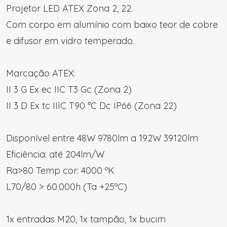
Projetor LED ATEX Zona 2, 22.
Com corpo em alumínio com baixo teor de cobre
e difusor em vidro temperado.
Marcação ATEX:
II 3 G Ex ec IIC T3 Gc (Zona 2)
II 3 D Ex tc IIIC T90 °C Dc IP66 (Zona 22)
Disponível entre 48W 9780lm a 192W 39120lm
Eficiência: até 204lm/W
Ra>80 Temp cor: 4000 ºK
L70/80 > 60.000h (Ta +25ºC)
1x entradas M20, 1x tampão, 1x bucim