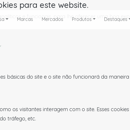
okies para este website.
, analíticos e funcionais, para lhe oferecer uma boa 
sa
Marcas
Mercados
Produtos
Destaques
s
.
es básicas do site e o site não funcionará da maneir
omo os visitantes interagem com o site. Esses cookie
do tráfego, etc.