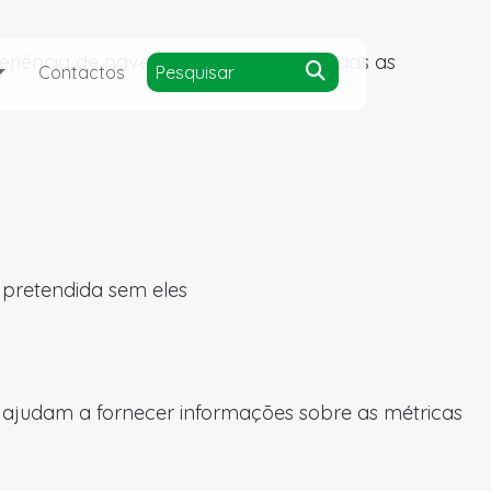
experiência de navegação e acesso a todas as
Contactos
a pretendida sem eles
s ajudam a fornecer informações sobre as métricas