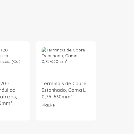
20 -
Terminais de Cobre
Matrizes p
ráulico
Estanhado, Gama L,
cravar Ter
atrizes,
0,75-630mm²
Cobre Gama
40mm²
400mm² (Sé
Klauke
Klauke