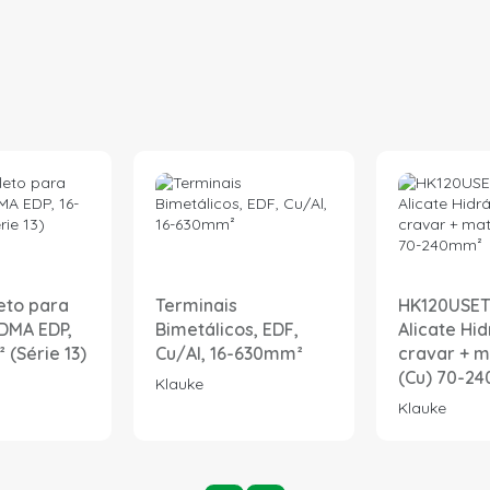
eto para
Terminais
HK120USET
DMA EDP,
Bimetálicos, EDF,
Alicate Hid
(Série 13)
Cu/Al, 16-630mm²
cravar + m
(Cu) 70-2
Klauke
Klauke