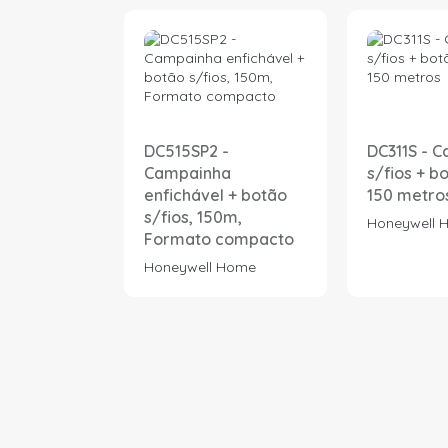
DC515SP2 -
DC311S - 
Campainha
s/fios + bo
enfichável + botão
150 metro
s/fios, 150m,
Honeywell 
Formato compacto
Honeywell Home