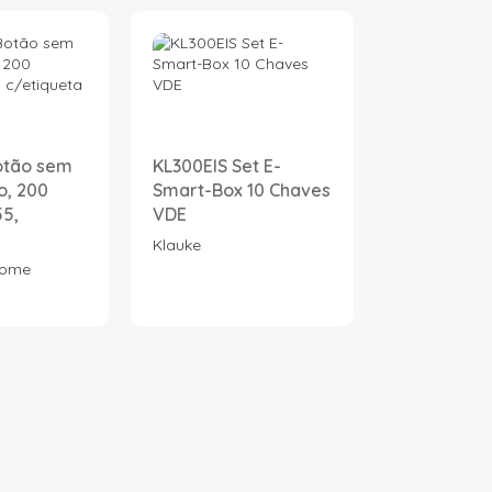
otão sem
KL300EIS Set E-
KL745HK N
o, 200
Smart-Box 10 Chaves
Descarnad
55,
VDE
Gancho
Klauke
Klauke
Home