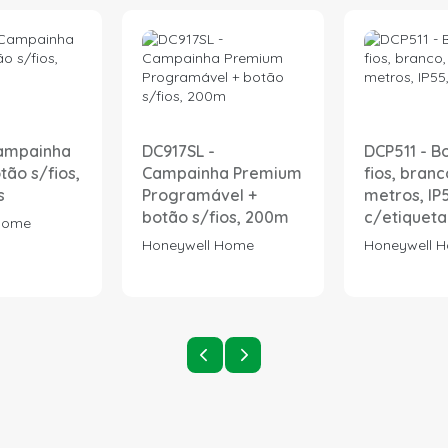
Campainha
DC917SL -
DCP511 - B
tão s/fios,
Campainha Premium
fios, branc
s
Programável +
metros, IP
botão s/fios, 200m
c/etiqueta
Home
Honeywell Home
Honeywell 