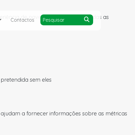
experiência de navegação e acesso a todas as
Contactos
a pretendida sem eles
s ajudam a fornecer informações sobre as métricas