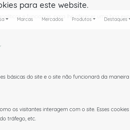
okies para este website.
, analíticos e funcionais, para lhe oferecer uma boa 
sa
Marcas
Mercados
Produtos
Destaques
s
.
es básicas do site e o site não funcionará da maneir
omo os visitantes interagem com o site. Esses cookie
do tráfego, etc.